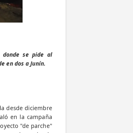
s donde se pide al
e en dos a Junín.
da desde diciembre
taló en la campaña
royecto "de parche"