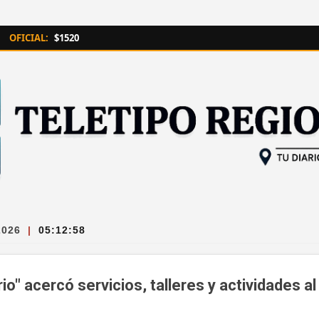
Ir al contenido principal
OFICIAL:
$1520
2026
|
05:13:00
io" acercó servicios, talleres y actividades al