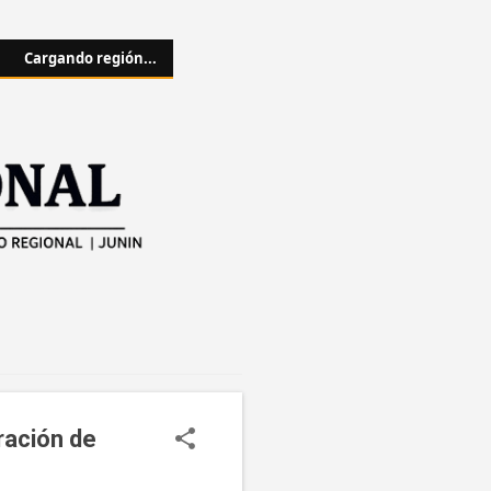
Cargando región...
ración de