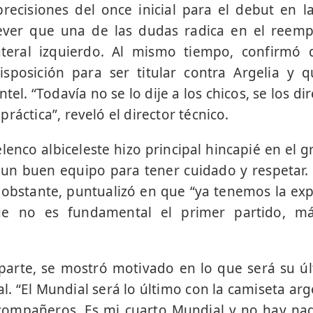
precisiones del once inicial para el debut en
ver que una de las dudas radica en el reemp
lateral izquierdo. Al mismo tiempo, confirmó
isposición para ser titular contra Argelia y
tel. “Todavía no se lo dije a los chicos, se los d
ráctica”, reveló el director técnico.
lenco albiceleste hizo principal hincapié en el g
un buen equipo para tener cuidado y respetar.
No obstante, puntualizó en que “ya tenemos la exp
e no es fundamental el primer partido, m
parte, se mostró motivado en lo que será su úl
. “El Mundial será lo último con la camiseta arge
 compañeros. Es mi cuarto Mundial y no hay na