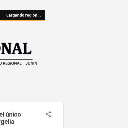
Cargando región...
el único
rgelia