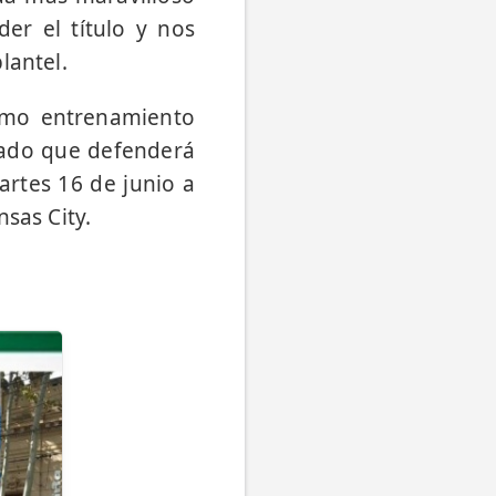
er el título y nos
lantel.
timo entrenamiento
inado que defenderá
artes 16 de junio a
sas City.