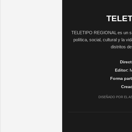
TELET
TELETIPO REGIONAL es un sitio 
política, social, cultural y la 
distritos d
Direct
Editor:
M
Forma part
Cread
DISEÑADO POR EL A