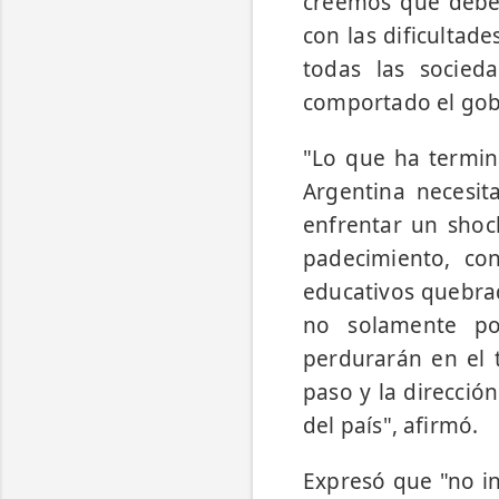
creemos que debe 
con las dificultad
todas las socied
comportado el gob
"Lo que ha termin
Argentina necesit
enfrentar un shoc
padecimiento, co
educativos quebrad
no solamente po
perdurarán en el 
paso y la direcció
del país", afirmó.
Expresó que "no i