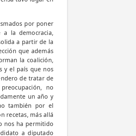
iasmados por poner
e a la democracia,
lida a partir de la
lección que además
rman la coalición,
s y el país que nos
endero de tratar de
preocupación, no
adamente un año y
no también por el
on recetas, más allá
o nos ha permitido
ndidato a diputado