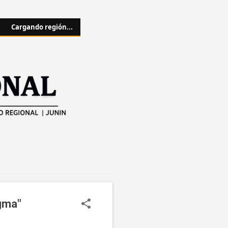
Cargando región...
igma"