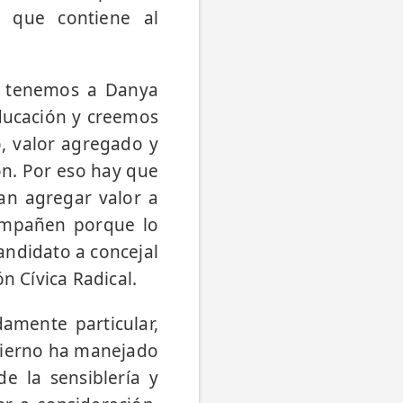
a que contiene al
ad tenemos a Danya
educación y creemos
o, valor agregado y
ón. Por eso hay que
tan agregar valor a
ompañen porque lo
andidato a concejal
n Cívica Radical.
amente particular,
obierno ha manejado
de la sensiblería y