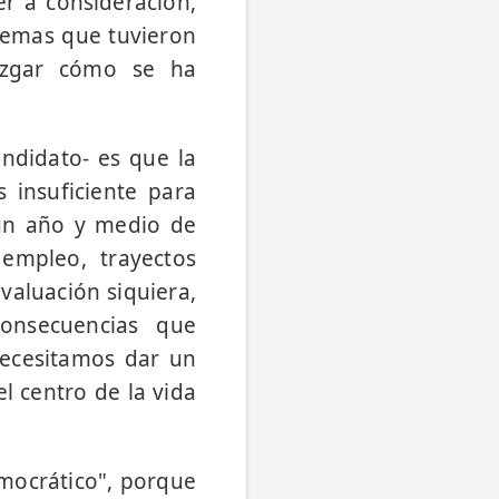
r a consideración,
blemas que tuvieron
juzgar cómo se ha
ndidato- es que la
 insuficiente para
 un año y medio de
empleo, trayectos
valuación siquiera,
onsecuencias que
necesitamos dar un
l centro de la vida
mocrático", porque