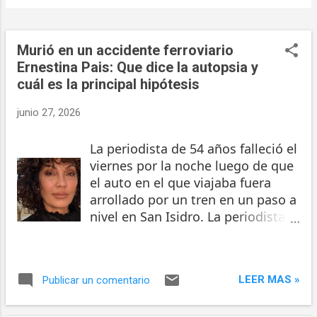
Murió en un accidente ferroviario
Ernestina Pais: Que dice la autopsia y
cuál es la principal hipótesis
junio 27, 2026
La periodista de 54 años falleció el
viernes por la noche luego de que
el auto en el que viajaba fuera
arrollado por un tren en un paso a
nivel en San Isidro. La periodista
Ernestina Pais (54) murió como
consecuencia de un traumatismo
de cráneo grave, según el
LEER MAS »
Publicar un comentario
resultado de la autopsia, golpe
que sufrió cuando el auto que