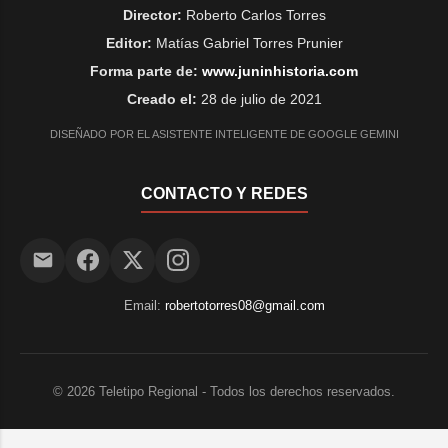
Director:
Roberto Carlos Torres
Juicio (UFIJ) N° 8, procedieron al
Editor:
Matías Gabriel Torres Prunier
secuestro de urgencia de un total
de 802 gramos de marihuana.
Forma parte de:
www.juninhistoria.com
Ante el hallazgo de la sustancia,
Creado el:
28 de julio de 2021
se le dio inmediata intervención a
DISEÑADO POR EL ASISTENTE INTELIGENTE DE GOOGLE GEMINI
la Ayudantía Fiscal de
Estupefacientes del De...
CONTACTO Y REDES
Email:
robertotorres08@gmail.com
©
2026
Teletipo Regional - Todos los derechos reservados.