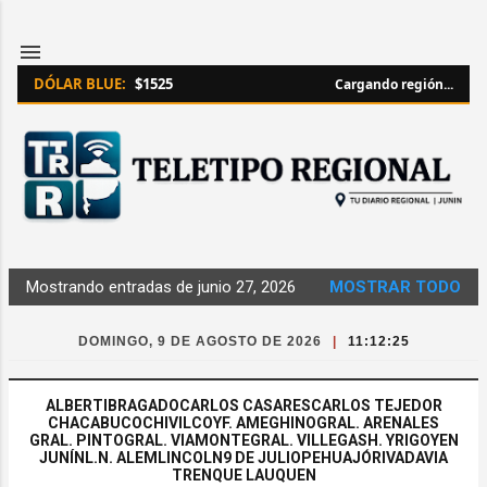
Ir al contenido principal
DÓLAR BLUE:
$1525
Cargando región...
Mostrando entradas de junio 27, 2026
MOSTRAR TODO
Entradas
DOMINGO, 9 DE AGOSTO DE 2026
|
11:12:25
ALBERTI
BRAGADO
CARLOS CASARES
CARLOS TEJEDOR
CHACABUCO
CHIVILCOY
F. AMEGHINO
GRAL. ARENALES
GRAL. PINTO
GRAL. VIAMONTE
GRAL. VILLEGAS
H. YRIGOYEN
JUNÍN
L.N. ALEM
LINCOLN
9 DE JULIO
PEHUAJÓ
RIVADAVIA
TRENQUE LAUQUEN