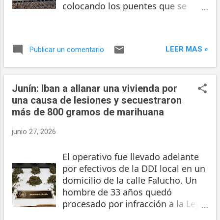
colocando los puentes que se
mis entrañas; se derrama por
suman a los que ya fueron
tierra mi hiel...
colocados en su momento. La
semana que viene se inician las
LEER MAS »
Publicar un comentario
obras de bacheo para arrancar la
remodelación de Rivadavia hasta
Libertad. Este viernes por la tarde
el intendente municipal Juan
Junín: Iban a allanar una vivienda por
Fiorini se apersonó junto a
una causa de lesiones y secuestraron
funcionarios y concejales en el
más de 800 gramos de marihuana
predio donde se desarrolla el paso
junio 27, 2026
bajo nivel, con el objetivo de
dialogar con los jefes y capataces
El operativo fue llevado adelante
de la obra para interiorizarse
por efectivos de la DDI local en un
sobre el avance de los trabajos. En
domicilio de la calle Falucho. Un
este sentido, los profesionales a
hombre de 33 años quedó
cargo informaron que la obra
procesado por infracción a la Ley
entró en una etapa clave con el
de Drogas. Un procedimiento
armado de las losas para los dos