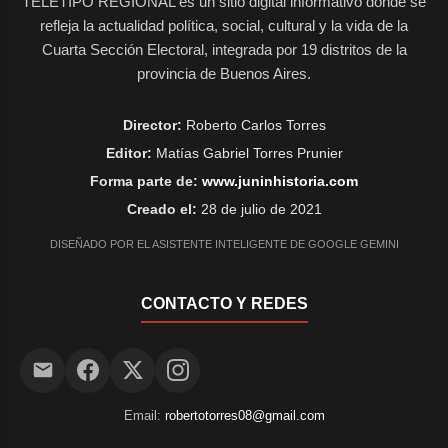
TELETIPO REGIONAL es un sitio digital informativo donde se
extraño. Aunque inmolen víctimas
refleja la actualidad política, social, cultural y la vida de la
en mi honor y coman la carne, al
Cuarta Sección Electoral, integrada por 19 distritos de la
Señor no le agradan. Tiene
provincia de Buenos Aires.
presente sus culpas y castigará
sus pecados: tendrán que volver a
Director:
Roberto Carlos Torres
Egipto.» Palabra de Dios Salmo Sal
Editor:
Matías Gabriel Torres Prunier
113B,3-4.5-6.7ab-8.9-10 R/. Israel
confía en el Señor Nuestro Dios
Forma parte de:
www.juninhistoria.com
está en el cielo, lo que quiere lo
Creado el:
28 de julio de 2021
hace. Sus ídolos, en cambio, son
DISEÑADO POR EL ASISTENTE INTELIGENTE DE GOOGLE GEMINI
plata y oro, hech...
CONTACTO Y REDES
Email:
robertotorres08@gmail.com