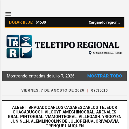
Ir al contenido principal
DÓLAR BLUE:
$1530
Cargando región...
Mostrando entradas de julio 7, 2026
MOSTRAR TODO
Entradas
VIERNES, 7 DE AGOSTO DE 2026
|
07:35:10
ALBERTI
BRAGADO
CARLOS CASARES
CARLOS TEJEDOR
CHACABUCO
CHIVILCOY
F. AMEGHINO
GRAL. ARENALES
GRAL. PINTO
GRAL. VIAMONTE
GRAL. VILLEGAS
H. YRIGOYEN
JUNÍN
L.N. ALEM
LINCOLN
9 DE JULIO
PEHUAJÓ
RIVADAVIA
TRENQUE LAUQUEN