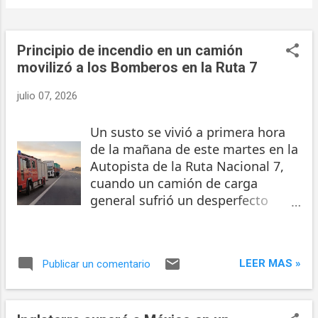
Principio de incendio en un camión
movilizó a los Bomberos en la Ruta 7
julio 07, 2026
Un susto se vivió a primera hora
de la mañana de este martes en la
Autopista de la Ruta Nacional 7,
cuando un camión de carga
general sufrió un desperfecto
mecánico que originó un principio
de incendio. El hecho ocurrió
alrededor de las 08:00, a la altura
LEER MAS »
Publicar un comentario
del kilómetro 257, en
inmediaciones del Golf Club Junín.
Una dotación del Cuartel de