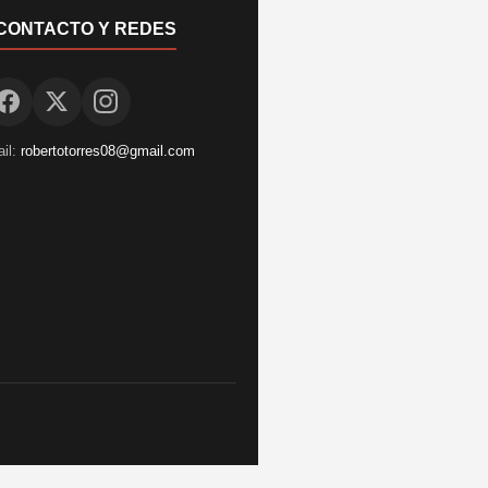
CONTACTO Y REDES
il:
robertotorres08@gmail.com