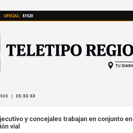
Ir al contenido principal
OFICIAL:
$1520
2026
|
15:33:34
Ejecutivo y concejales trabajan en conjunto 
ión vial