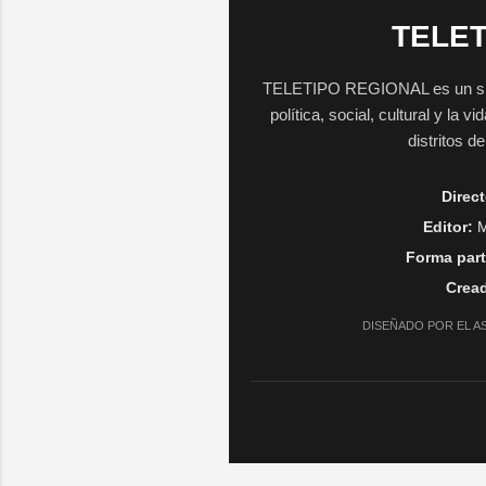
TELET
TELETIPO REGIONAL es un sitio 
política, social, cultural y la 
distritos d
Direct
Editor:
M
Forma part
Cread
DISEÑADO POR EL A