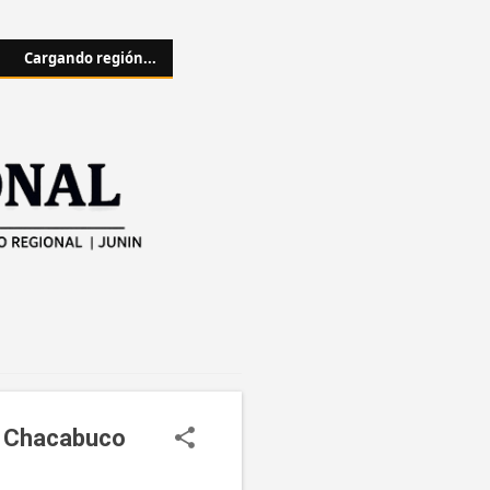
Cargando región...
en Chacabuco