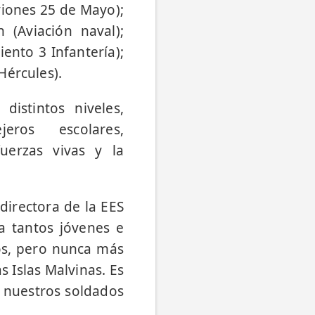
viones 25 de Mayo);
 (Aviación naval);
ento 3 Infantería);
Hércules).
distintos niveles,
jeros escolares,
fuerzas vivas y la
 directora de la EES
a tantos jóvenes e
ros, pero nunca más
 Islas Malvinas. Es
e nuestros soldados