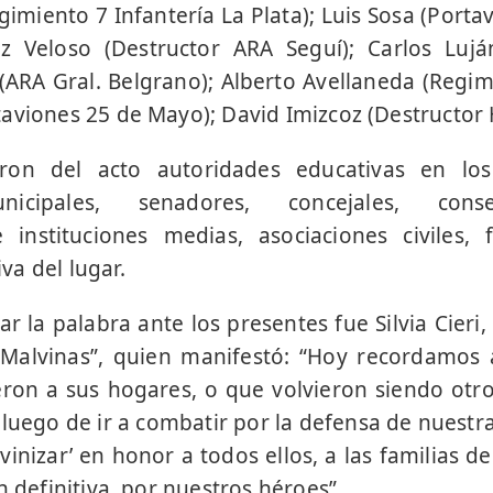
imiento 7 Infantería La Plata); Luis Sosa (Porta
 Veloso (Destructor ARA Seguí); Carlos Luján
ARA Gral. Belgrano); Alberto Avellaneda (Regimi
aviones 25 de Mayo); David Imizcoz (Destructor 
ron del acto autoridades educativas en los 
nicipales, senadores, concejales, conse
 instituciones medias, asociaciones civiles, 
va del lugar.
 la palabra ante los presentes fue Silvia Cieri,
Malvinas”, quien manifestó: “Hoy recordamos 
eron a sus hogares, o que volvieron siendo ot
luego de ir a combatir por la defensa de nuestras
vinizar’ en honor a todos ellos, a las familias d
n definitiva, por nuestros héroes”.