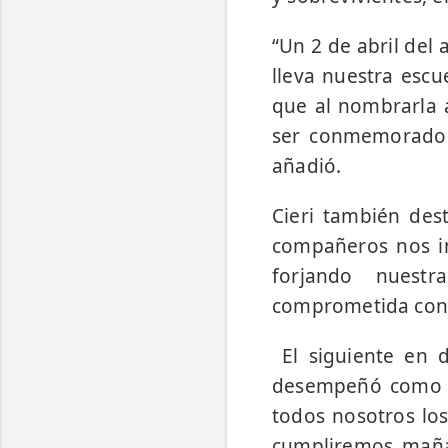
“Un 2 de abril del
lleva nuestra escu
que al nombrarla 
ser conmemorado 
añadió.
Cieri también des
compañeros nos in
forjando nuestr
comprometida con 
El siguiente en d
desempeñó como bo
todos nosotros lo
cumpliremos maña