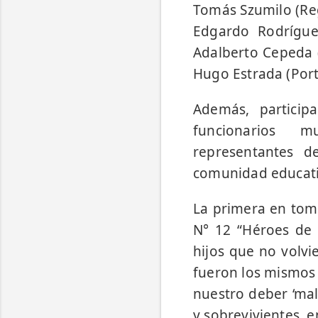
Tomás Szumilo (Reg
Edgardo Rodríguez
Adalberto Cepeda (
Hugo Estrada (Port
Además, participa
funcionarios mu
representantes de
comunidad educati
La primera en tomar
N° 12 “Héroes de 
hijos que no volvi
fueron los mismos 
nuestro deber ‘mal
y sobrevivientes, e