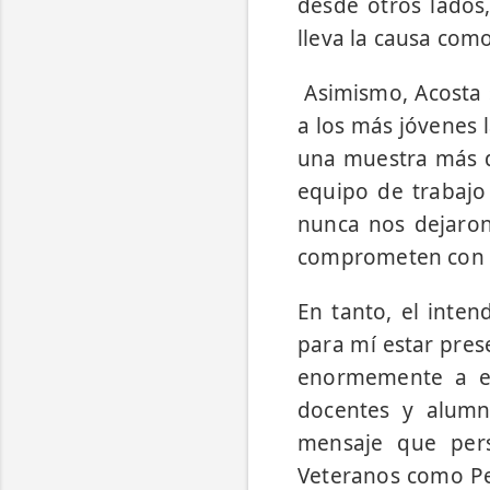
desde otros lados
lleva la causa com
Asimismo, Acosta 
a los más jóvenes l
una muestra más d
equipo de trabajo
nunca nos dejaron
comprometen con 
En tanto, el inten
para mí estar pres
enormemente a est
docentes y alumn
mensaje que pers
Veteranos como Ped