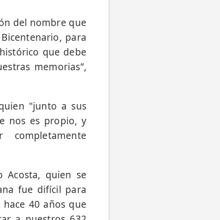
ción del nombre que
 Bicentenario, para
histórico que debe
estras memorias”,
quien "junto a sus
e nos es propio, y
ar completamente
o Acosta, quien se
a fue difícil para
a hace 40 años que
ar a nuestros 632