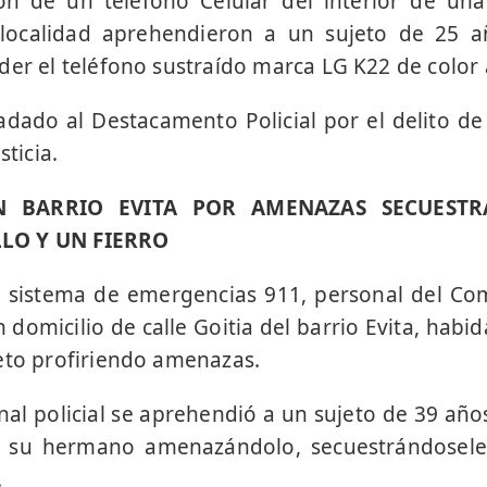
ón de un teléfono Celular del interior de una
localidad aprehendieron a un sujeto de 25 a
der el teléfono sustraído marca LG K22 de color 
adado al Destacamento Policial por el delito 
sticia.
N BARRIO EVITA POR AMENAZAS SECUESTR
LO Y UN FIERRO
l sistema de emergencias 911, personal del Co
 domicilio de calle Goitia del barrio Evita, habid
eto profiriendo amenazas.
nal policial se aprehendió a un sujeto de 39 años
de su hermano amenazándolo, secuestrándosel
.