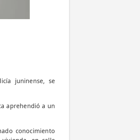
icía juninense, se
oca aprehendió a un
omado conocimiento