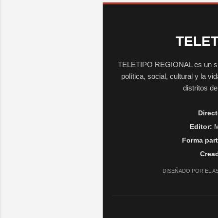
TELET
TELETIPO REGIONAL es un sitio 
política, social, cultural y la 
distritos d
Direct
Editor:
M
Forma part
Cread
DISEÑADO POR EL A