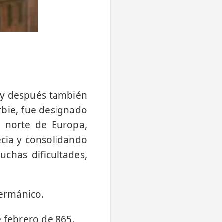
 y después también
rbie, fue designado
l norte de Europa,
cia y consolidando
uchas dificultades,
germánico.
e febrero de 865.