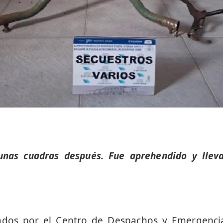
unas cuadras después. Fue aprehendido y llev
nados por el Centro de Despachos y Emergenci