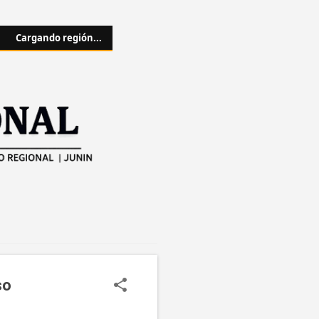
Cargando región...
so