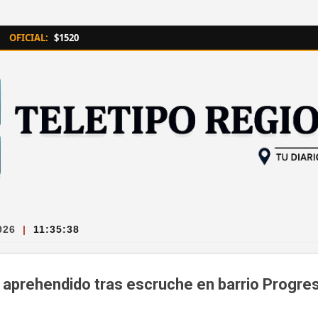
Ir al contenido principal
OFICIAL:
$1520
026
|
11:35:39
aprehendido tras escruche en barrio Progre