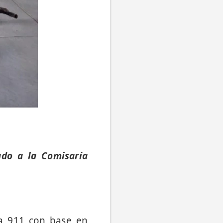
ado a la Comisaría
a 911 con base en