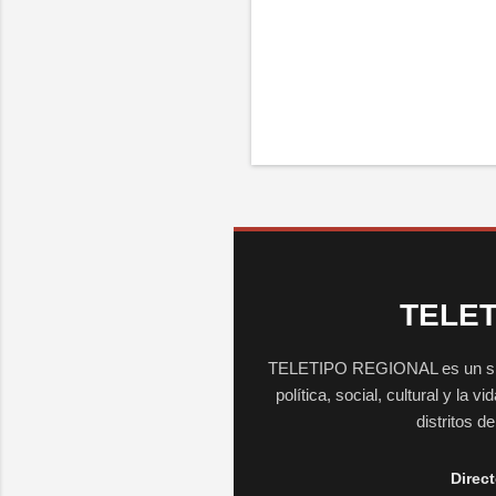
TELET
TELETIPO REGIONAL es un sitio 
política, social, cultural y la 
distritos d
Direct