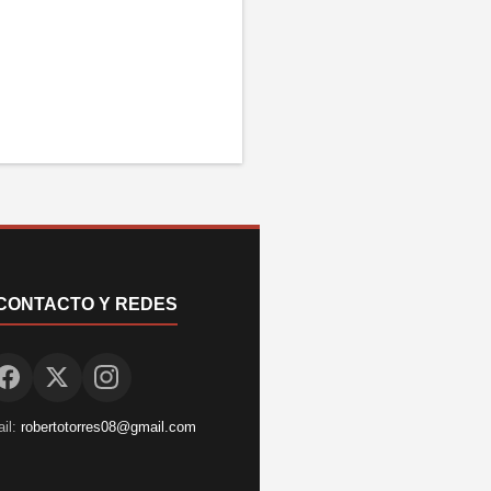
CONTACTO Y REDES
il:
robertotorres08@gmail.com