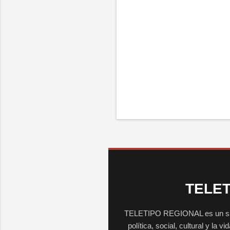
TELET
TELETIPO REGIONAL es un sitio 
política, social, cultural y la 