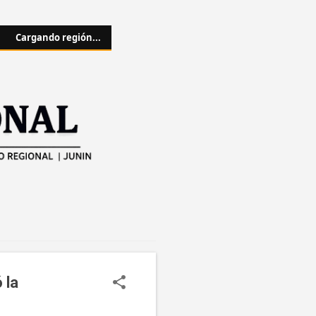
Cargando región...
 la