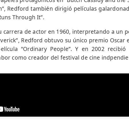
apeles protagónicos en “Butch Cassidy and the S
n”, Redford también dirigió películas galardon
Runs Through It”.
su carrera de actor en 1960, interpretando a un 
averick”, Redford obtuvo su único premio Oscar e
elícula “Ordinary People”. Y en 2002 recibi
abor como creador del festival de cine indpendi