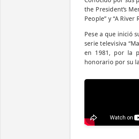
Conocido por sus p
the President’s Me
People” y “A River 
Pese a que inició 
serie televisiva “M
en 1981, por la p
honorario por su l