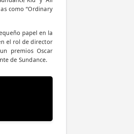
undance Kid” y “All
adas como “Ordinary
pequeño papel en la
n el rol de director
ó un premios Oscar
ente de Sundance.