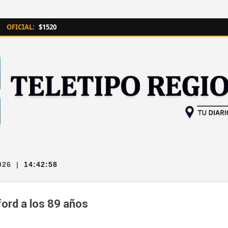
Ir al contenido principal
OFICIAL:
$1520
026
|
14:42:59
ord a los 89 años