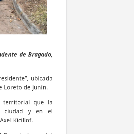
endente de Bragado,
residente”, ubicada
de Loreto de Junín.
erritorial que la
la ciudad y en el
el Kicillof.