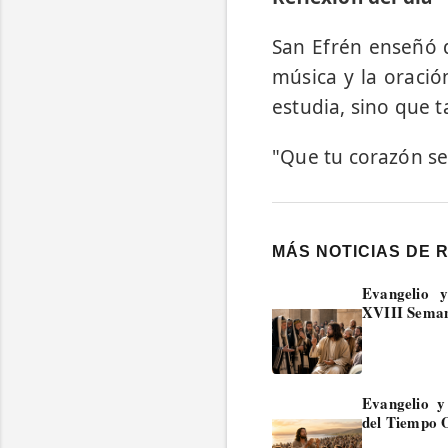
San Efrén enseñó q
música y la oració
estudia, sino que t
"Que tu corazón se
MÁS NOTICIAS DE 
Evangelio 
XVIII Seman
Evangelio 
del Tiempo 