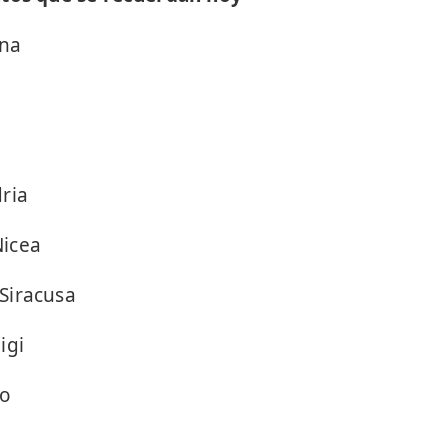
ona
ria
icea
Siracusa
igi
do