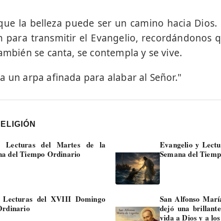
ue la belleza puede ser un camino hacia Dios. Ut
n para transmitir el Evangelio, recordándonos q
ambién se canta, se contempla y se vive.
a un arpa afinada para alabar al Señor."
RELIGIÓN
y Lecturas del Martes de la
Evangelio y Lectu
a del Tiempo Ordinario
Semana del Tiemp
y Lecturas del XVIII Domingo
San Alfonso María
Ordinario
dejó una brillant
vida a Dios y a lo