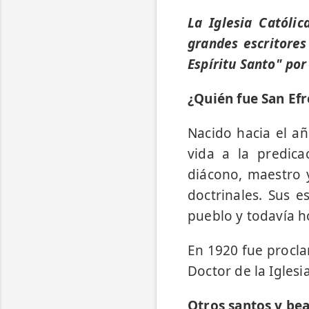
La Iglesia Católi
grandes escritores
Espíritu Santo" por
¿Quién fue San Ef
Nacido hacia el añ
vida a la predica
diácono, maestro y
doctrinales. Sus e
pueblo y todavía ho
En 1920 fue procla
Doctor de la Iglesia
Otros santos y be