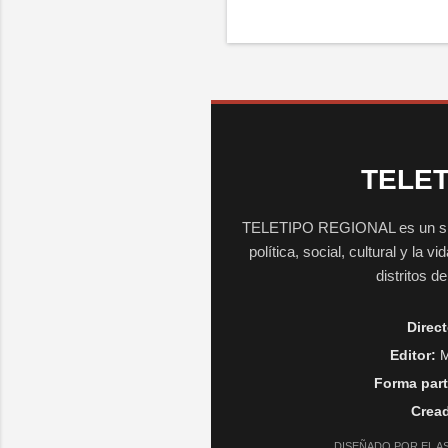
TELET
TELETIPO REGIONAL es un sitio 
política, social, cultural y la 
distritos d
Direct
Editor:
M
Forma part
Cread
DISEÑADO POR EL A