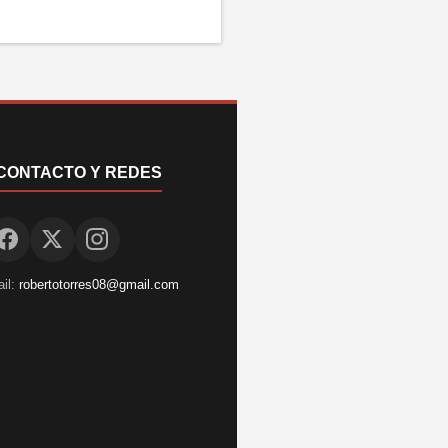
CONTACTO Y REDES
il:
robertotorres08@gmail.com