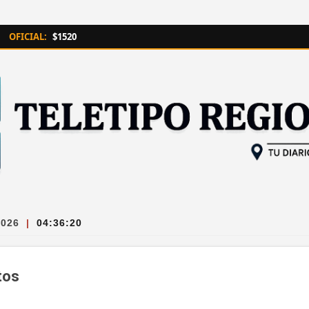
Ir al contenido principal
OFICIAL:
$1520
2026
|
04:36:21
tos