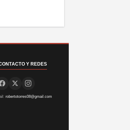
CONTACTO Y REDES
il:
robertotorres08@gmail.com