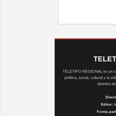
TELET
TELETIPO REGIONAL es un sitio 
política, social, cultural y la 
distritos d
Direct
Editor:
M
Forma part