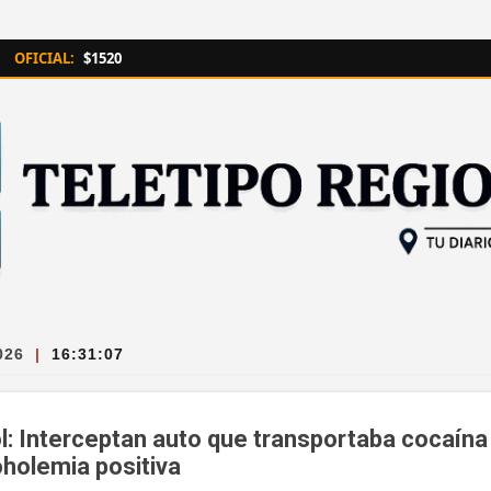
Ir al contenido principal
OFICIAL:
$1520
026
|
16:31:08
l: Interceptan auto que transportaba cocaína 
oholemia positiva