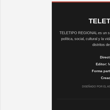
TELET
TELETIPO REGIONAL es un sitio 
política, social, cultural y la 
distritos d
Direct
Editor:
M
Forma part
Cread
DISEÑADO POR EL A