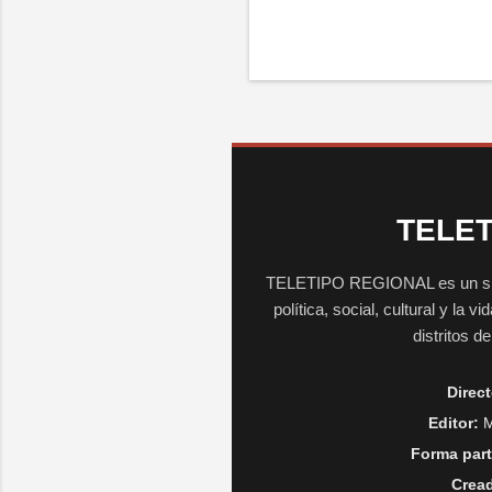
TELET
TELETIPO REGIONAL es un sitio 
política, social, cultural y la 
distritos d
Direct
Editor:
M
Forma part
Cread