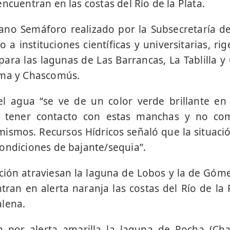
ncuentran en las costas del Río de la Plata.
ano Semáforo realizado por la Subsecretaría d
a instituciones científicas y universitarias, ri
para las lagunas de Las Barrancas, La Tablilla y 
ama y Chascomús.
l agua “se ve de un color verde brillante en 
r tener contacto con estas manchas y no co
ismos. Recursos Hídricos señaló que la situaci
ondiciones de bajante/sequia”.
ción atraviesan la laguna de Lobos y la de Gómez
ran en alerta naranja las costas del Río de la P
alena.
an por alerta amarilla la laguna de Rocha (Cha