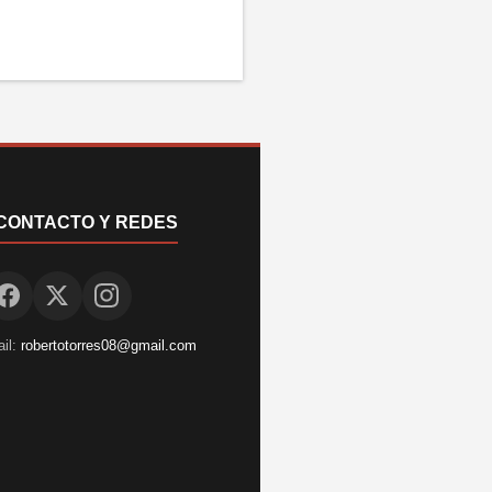
CONTACTO Y REDES
il:
robertotorres08@gmail.com