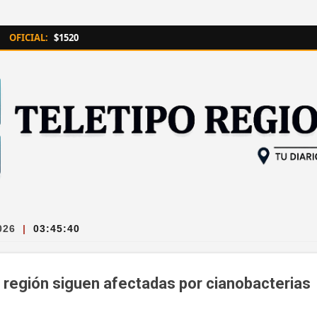
Ir al contenido principal
OFICIAL:
$1520
026
|
03:45:41
a región siguen afectadas por cianobacterias