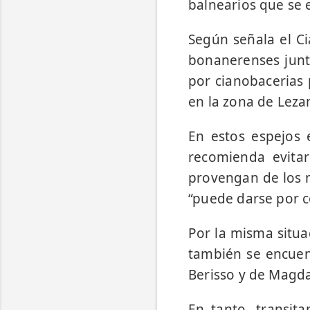
balnearios que se e
Según señala el Ci
bonanerenses junto 
por cianobacerias 
en la zona de Lez
En estos espejos e
recomienda evita
provengan de los m
“puede darse por c
Por la misma situa
también se encuent
Berisso y de Magd
En tanto, transit