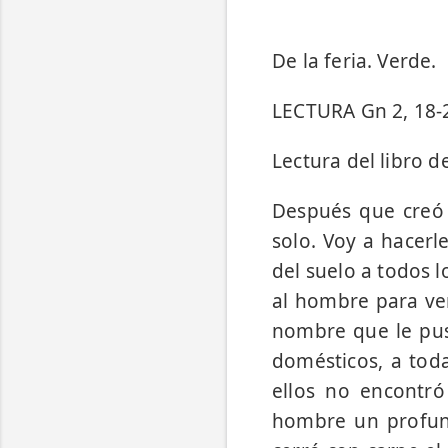
De la feria. Verde.
LECTURA Gn 2, 18-
Lectura del libro d
Después que creó 
solo. Voy a hacerl
del suelo a todos l
al hom­bre para ve
nombre que le pus
domésticos, a toda
ellos no encontró
hombre un profund