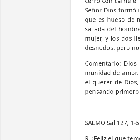
cerró con carne el
Señor Dios formó u
que es hueso de m
sacada del hombre
mujer, y los dos l
desnudos, pero no 
Comentario: Dios 
munidad de amor. L
el querer de Dios,
pensando primero e
SALMO Sal 127, 1-5
R. ¡Feliz el que tem