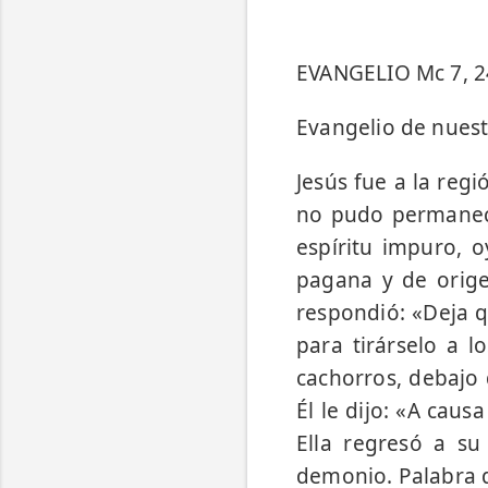
EVANGELIO Mc 7, 2
Evangelio de nuest
Jesús fue a la reg
no pudo permanece
espíritu impuro, o
pagana y de origen
respondió: «Deja q
para tirárselo a l
cachorros, debajo 
Él le dijo: «A caus
Ella regresó a su
demonio. Palabra d