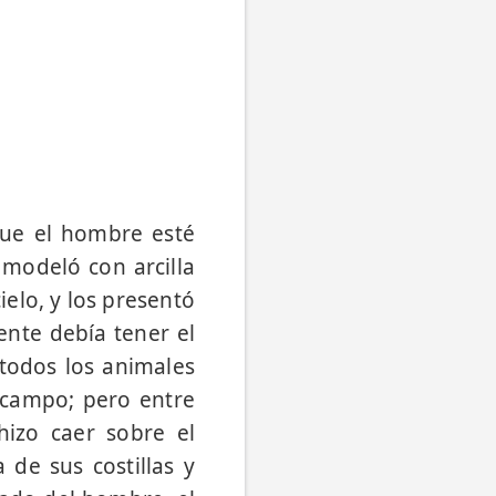
que el hombre esté
 modeló con arcilla
ielo, y los presentó
ente debía tener el
odos los ani­males
l campo; pero entre
hizo caer sobre el
de sus costillas y