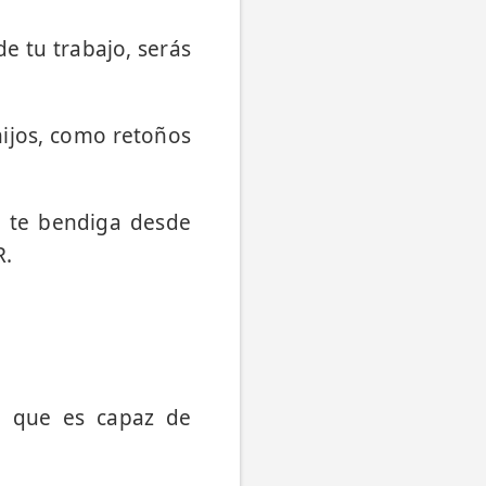
de tu trabajo, serás
hijos, como retoños
r te bendiga desde
R.
s, que es capaz de