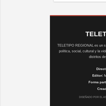
TELET
TELETIPO REGIONAL es un sitio 
política, social, cultural y la 
distritos d
Direct
Editor:
M
Forma part
Cread
DISEÑADO POR EL A