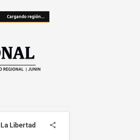
Cargando región...
 La Libertad