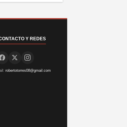
CONTACTO Y REDES
il:
robertotorres08@gmail.com