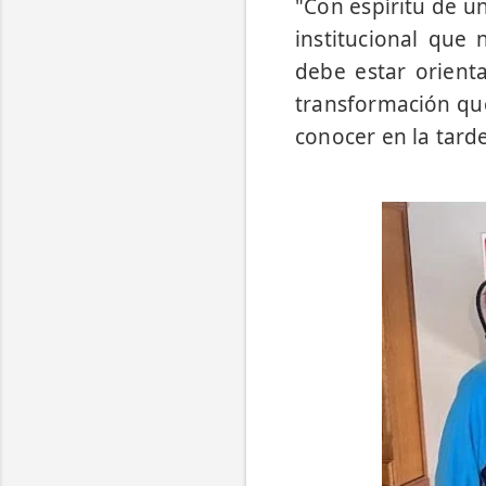
"Con espíritu de u
institucional que 
debe estar orient
transformación que
conocer en la tard