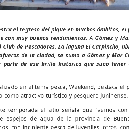
stra el regreso del pique en muchos ámbitos, el
os con muy buenos rendimientos. A Gómez y Mar
l Club de Pescadores. La laguna El Carpincho, ub
 afueras de la ciudad, se suma a Gómez y Mar Chi
 parte de ese brillo histórico que supo tener 
ializado en el tema pesca, Weekend, destaca el
o como atractivo turístico y pesquero juninense.
nte temporada el sitio señala que "vemos con
e espejos de agua de la provincia de Bueno
unos, con incipiente pesca de juveniles; otros, c