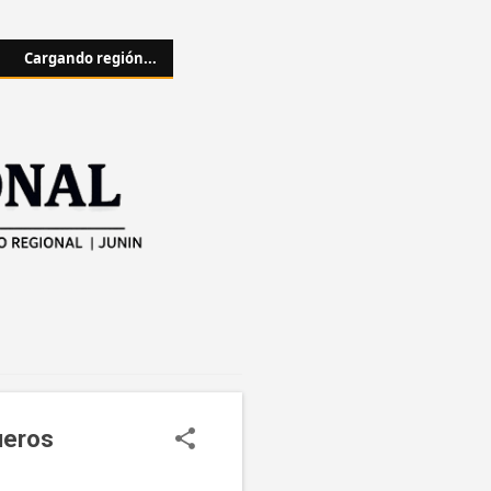
Cargando región...
ueros