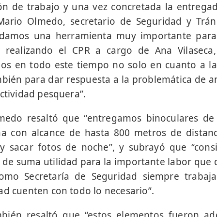
ón de trabajo y una vez concretada la entrega
Mario Olmedo, secretario de Seguridad y Tráns
ndamos una herramienta muy importante para 
e realizando el CPR a cargo de Ana Vilasec
dos en todo este tiempo no solo en cuanto a la
ambién para dar respuesta a la problemática de an
actividad pesquera”.
medo resaltó que “entregamos binoculares de 
na con alcance de hasta 800 metros de distanc
 y sacar fotos de noche”, y subrayó que “con
de suma utilidad para la importante labor que d
omo Secretaría de Seguridad siempre trabaj
ad cuenten con todo lo necesario”.
mbién resaltó que “estos elementos fueron adq