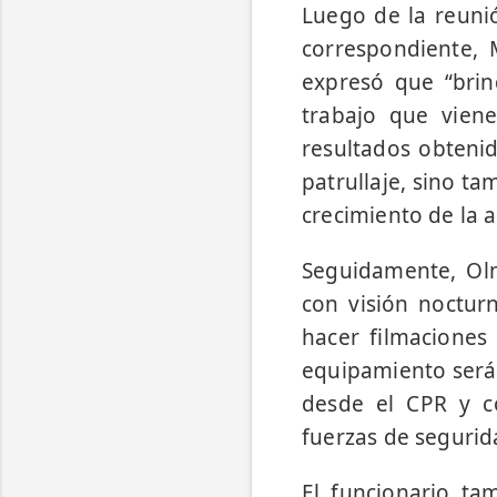
Luego de la reuni
correspondiente, 
expresó que “bri
trabajo que vien
resultados obteni
patrullaje, sino t
crecimiento de la 
Seguidamente, Ol
con visión noctur
hacer filmaciones
equipamiento será 
desde el CPR y c
fuerzas de segurid
El funcionario ta