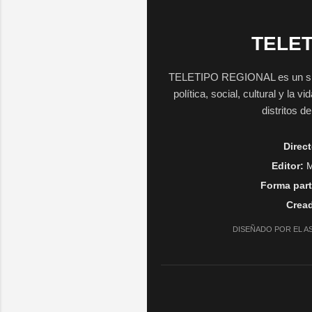
TELET
TELETIPO REGIONAL es un sitio 
política, social, cultural y la 
distritos d
Direct
Editor:
M
Forma part
Cread
DISEÑADO POR EL A