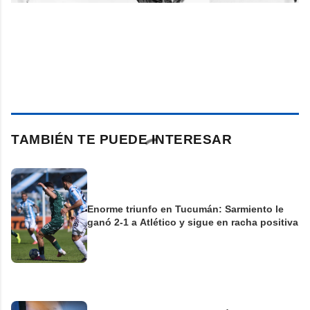
TAMBIÉN TE PUEDE INTERESAR
Enorme triunfo en Tucumán: Sarmiento le
ganó 2-1 a Atlético y sigue en racha positiva