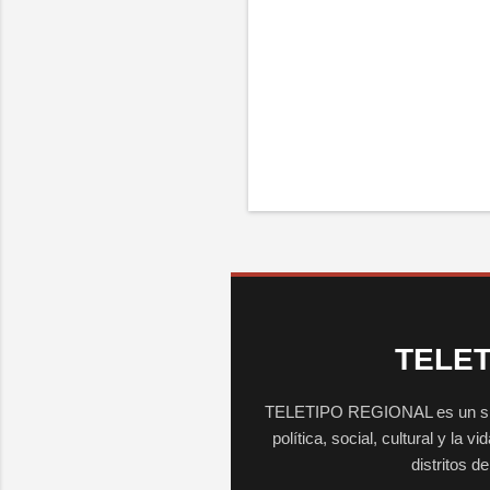
TELET
TELETIPO REGIONAL es un sitio 
política, social, cultural y la 
distritos d