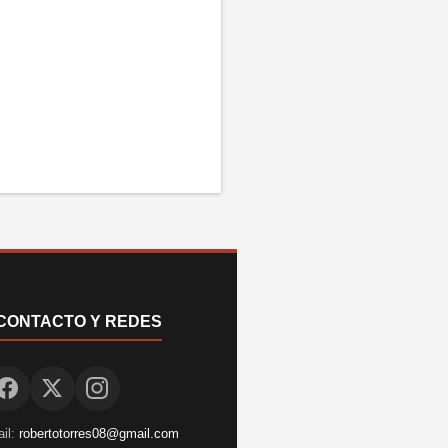
CONTACTO Y REDES
il:
robertotorres08@gmail.com