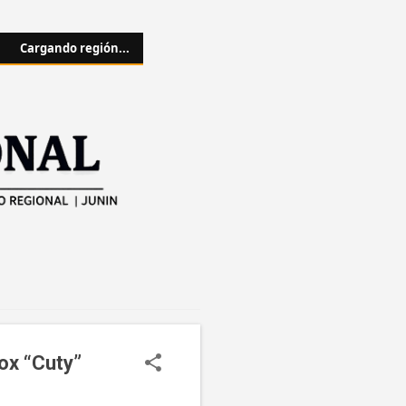
Cargando región...
box “Cuty”