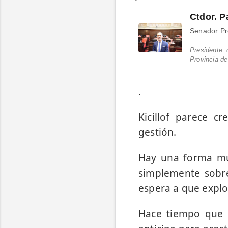
Ctdor. P
Senador Pro
Presidente
Provincia d
.
Kicillof parece c
gestión.
Hay una forma mu
simplemente sobre
espera a que explo
Hace tiempo que 