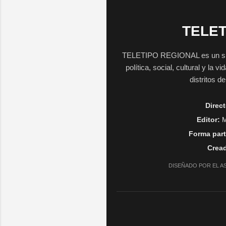
TELET
TELETIPO REGIONAL es un sitio 
política, social, cultural y la 
distritos d
Direct
Editor:
M
Forma part
Cread
DISEÑADO POR EL A