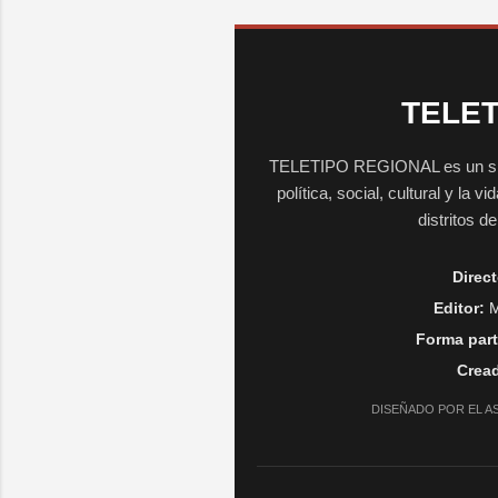
TELET
TELETIPO REGIONAL es un sitio 
política, social, cultural y la 
distritos d
Direct
Editor:
M
Forma part
Cread
DISEÑADO POR EL A