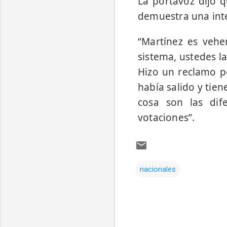
La portavoz dijo q
demuestra una inter
“Martínez es vehe
sistema, ustedes la
Hizo un reclamo p
había salido y tien
cosa son las dif
votaciones”.
nacionales
Comentarios