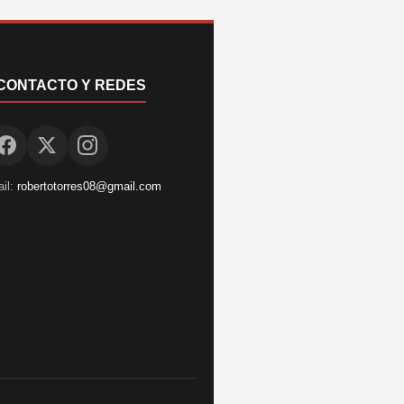
CONTACTO Y REDES
il:
robertotorres08@gmail.com