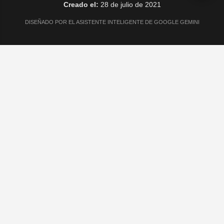
Creado el:
28 de julio de 2021
DISEÑADO POR EL ASISTENTE INTELIGENTE DE GOOGLE GEMINI
CONTACTO Y REDES
Email:
robertotorres08@gmail.com
©
2026
Teletipo Regional - Todos los derechos reservados.
Con la tecnología de Blogger
Denunciar abuso