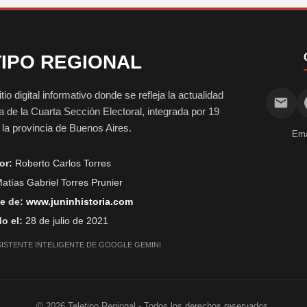
IPO REGIONAL
digital informativo donde se refleja la actualidad
vida de la Cuarta Sección Electoral, integrada por 19
e la provincia de Buenos Aires.
Ema
or:
Roberto Carlos Torres
atías Gabriel Torres Prunier
e de:
www.juninhistoria.com
o el:
28 de julio de 2021
SISTENTE INTELIGENTE DE GOOGLE GEMINI
©
2026
Teletipo Regional - Todos los derechos reservados.