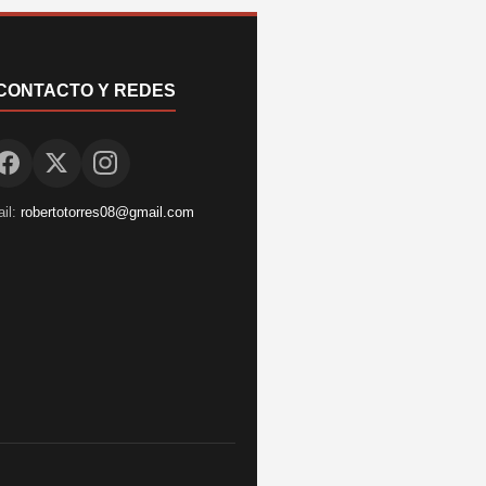
CONTACTO Y REDES
il:
robertotorres08@gmail.com