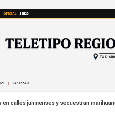
Ir al contenido principal
OFICIAL:
$1520
026
|
14:15:41
 en calles juninenses y secuestran marihuan