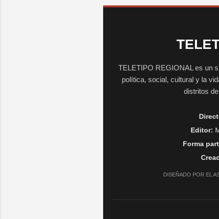
TELET
TELETIPO REGIONAL es un sitio 
política, social, cultural y la 
distritos d
Direct
Editor:
M
Forma part
Cread
DISEÑADO POR EL A