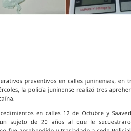
rativos preventivos en calles juninenses, en 
ércoles, la policía juninense realizó tres aprehe
caína.
cedimientos en calles 12 de Octubre y Saavedra
un sujeto de 20 años al que le secuestra
o fue aprehendido y trasladado a sede Policial 