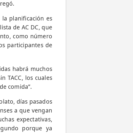
agregó.
 la planificación es
lista de AC DC, que
vento, como número
os participantes de
omidas habrá muchos
in TACC, los cuales
 de comida”.
tolato, días pasados
nenses a que vengan
uchas expectativas,
segundo porque ya