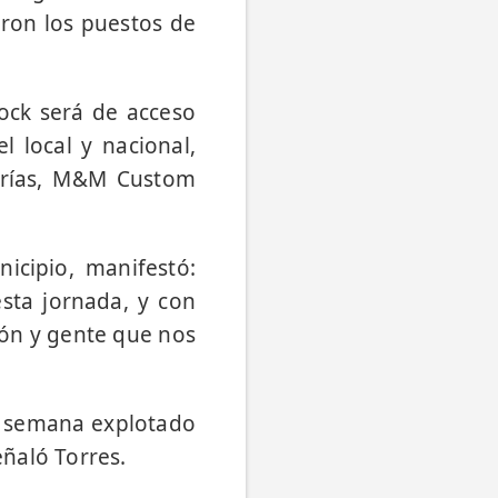
maron los puestos de
rock será de acceso
l local y nacional,
erías, M&M Custom
icipio, manifestó:
sta jornada, y con
ión y gente que nos
de semana explotado
eñaló Torres.