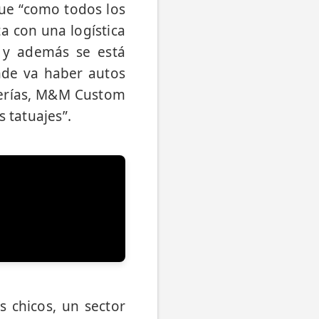
que “como todos los
 con una logística
a, y además se está
nde va haber autos
berías, M&M Custom
 tatuajes”.
 chicos, un sector