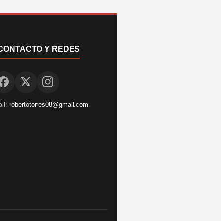
CONTACTO Y REDES
il:
robertotorres08@gmail.com