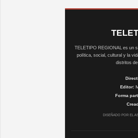
TELET
TELETIPO REGIONAL es un sitio 
política, social, cultural y la 
distritos d
Direct
Editor:
M
Forma part
Cread
DISEÑADO POR EL A