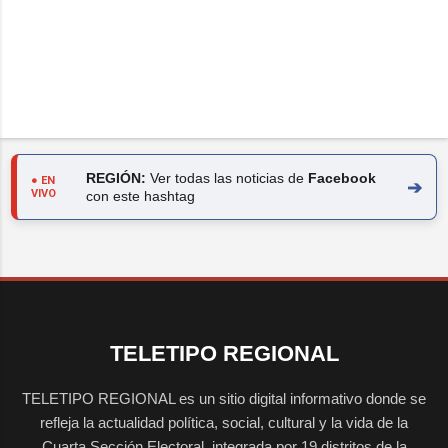
REGIÓN:
Ver todas las noticias de
Facebook
● EN
➔
VIVO
con este hashtag
TELETIPO REGIONAL
TELETIPO REGIONAL es un sitio digital informativo donde se
refleja la actualidad política, social, cultural y la vida de la
Cuarta Sección Electoral, integrada por 19 distritos de la