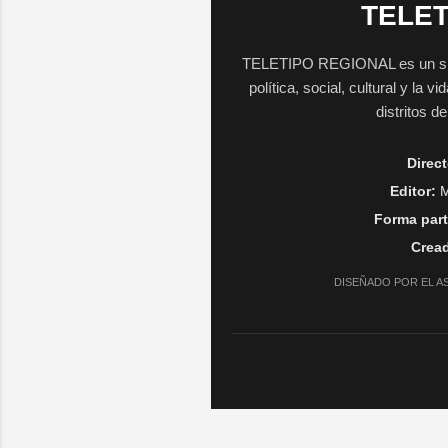
TELET
TELETIPO REGIONAL es un sitio 
política, social, cultural y la 
distritos d
Direct
Editor:
M
Forma part
Cread
DISEÑADO POR EL A