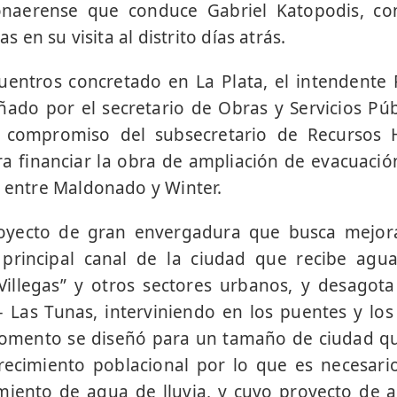
onaerense que conduce Gabriel Katopodis, co
as en su visita al distrito días atrás.
entros concretado en La Plata, el intendente 
do por el secretario de Obras y Servicios Púb
compromiso del subsecretario de Recursos Hí
ra financiar la obra de ampliación de evacuació
, entre Maldonado y Winter.
royecto de gran envergadura que busca mejora
 principal canal de la ciudad que recibe agu
illegas” y otros sectores urbanos, y desagota
– Las Tunas, interviniendo en los puentes y lo
momento se diseñó para un tamaño de ciudad q
recimiento poblacional por lo que es necesari
miento de agua de lluvia, y cuyo proyecto de 