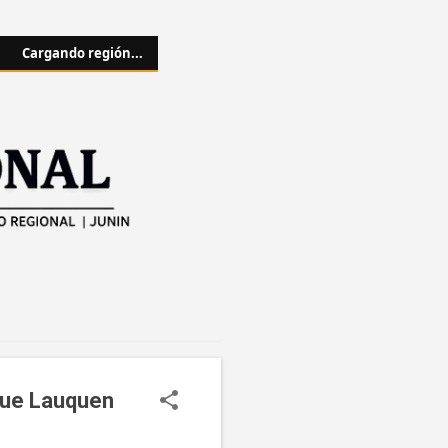
Cargando región...
nque Lauquen