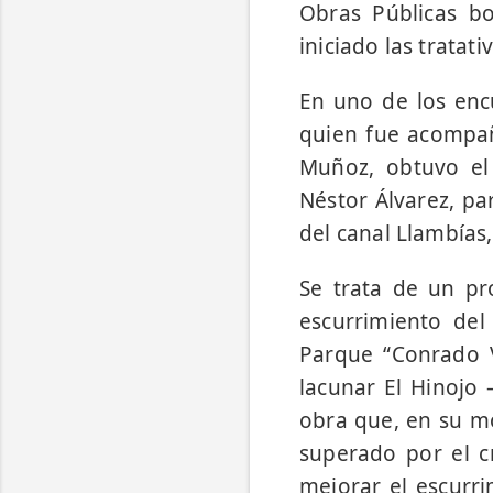
Obras Públicas b
iniciado las tratativ
En uno de los encu
quien fue acompaña
Muñoz, obtuvo el 
Néstor Álvarez, pa
del canal Llambías
Se trata de un p
escurrimiento del
Parque “Conrado V
lacunar El Hinojo 
obra que, en su 
superado por el c
mejorar el escurri