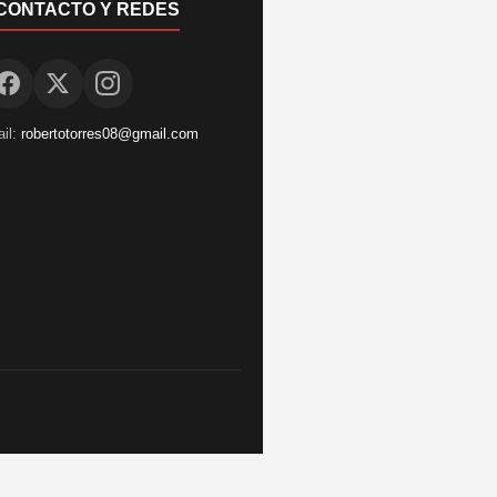
CONTACTO Y REDES
il:
robertotorres08@gmail.com