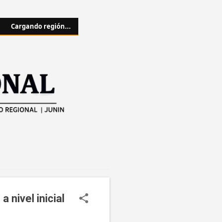
Cargando región...
 nivel inicial