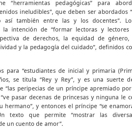
ene “herramientas pedagógicas” para abor
tenidos ineludibles”, que deben ser abordados “
o así también entre las y los docentes”. Lo
 la intención de “formar lectoras y lectores c
spectiva de derechos, la equidad de género, 
tividad y la pedagogía del cuidado”, definidos c
 para “estudiantes de inicial y primaria (Prime
os, se titula “Rey y Rey”, y es una suerte d
de “las peripecias de un príncipe apremiado por 
 “ve pasar decenas de princesas y ninguna le 
u hermano”, y entonces el príncipe “se enamora
Un texto que permite “mostrar las diversa
r de un cuento de amor”.