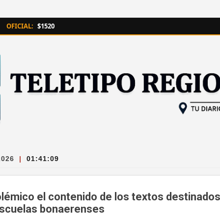
Ir al contenido principal
OFICIAL:
$1520
2026
|
01:41:10
lémico el contenido de los textos destinados a
 escuelas bonaerenses