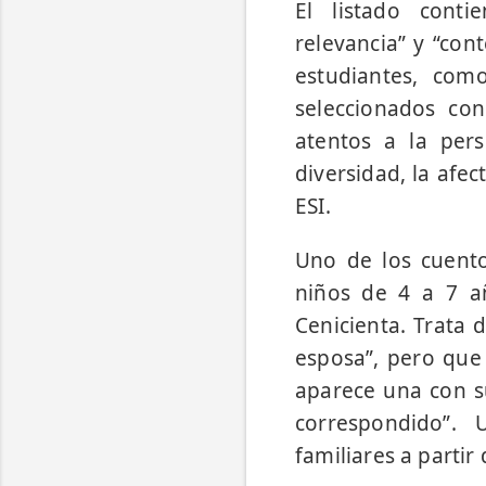
El listado conti
relevancia” y “con
estudiantes, com
seleccionados con
atentos a la per
diversidad, la afec
ESI.
Uno de los cuentos
niños de 4 a 7 añ
Cenicienta. Trata 
esposa”, pero que
aparece una con s
correspondido”. 
familiares a parti