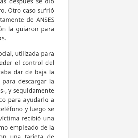
ras después se dio
o. Otro caso sufrió
estamente de ANSES
ión la guiaron para
os.
ial, utilizada para
eder el control del
taba dar de baja la
nk para descargar la
os-, y seguidamente
co para ayudarlo a
teléfono y luego se
víctima recibió una
como empleado de la
on una tarjeta de