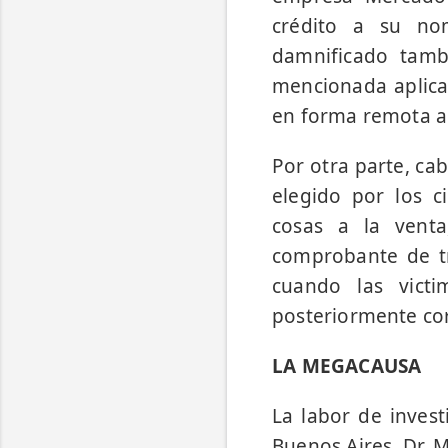
crédito a su nom
damnificado tambi
mencionada aplica
en forma remota a 
Por otra parte, ca
elegido por los c
cosas a la vent
comprobante de tra
cuando las vict
posteriormente cor
LA MEGACAUSA
La labor de invest
Buenos Aires, Dr. M