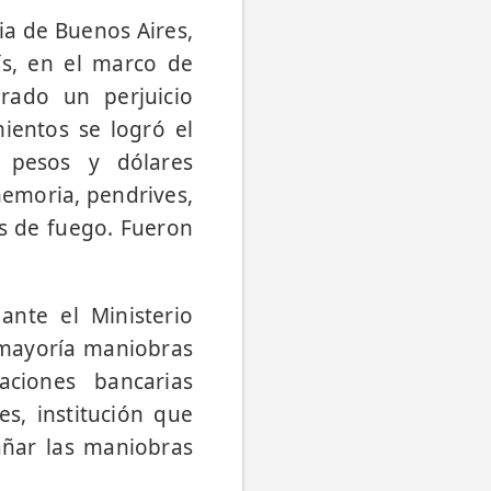
cia de Buenos Aires,
ís, en el marco de
erado un perjuicio
ientos se logró el
 pesos y dólares
memoria, pendrives,
as de fuego. Fueron
ante el Ministerio
u mayoría maniobras
aciones bancarias
s, institución que
añar las maniobras