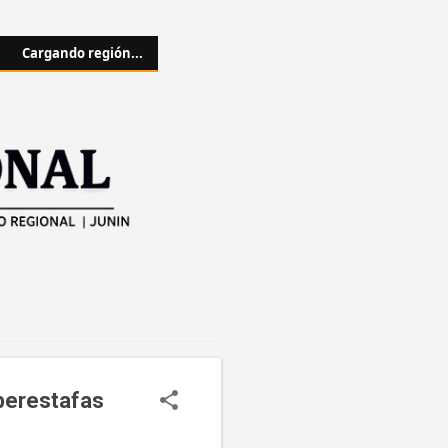
Cargando región...
iberestafas