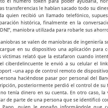
citó el número token para poder ayudarla, ho
as transferencias le habían sacado todo su diner
ada quien recibió un llamado telefónico, supu
eparación histórica, finalmente en la conversac
DNI”, maniobra utilizada para robarle sus ahorr
niobras se valen de maniobras de ingeniería soc
cargue en su dispositivo una aplicación para c
 víctimas relató que la estafaron cuando inten
 el ciberdelincuente le envió a su celular el li
pport –una app de control remoto de dispositiv
ersona haciéndose pasar por personal del Ban
cripción, posteriormente perdió el control de su 
no tenía dinero en su cuenta. En otro caso, la 
lar de parte de una persona que se identificó 
Pago, quien le engaño informándole que c