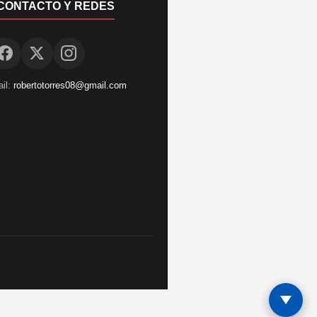
CONTACTO Y REDES
il:
robertotorres08@gmail.com