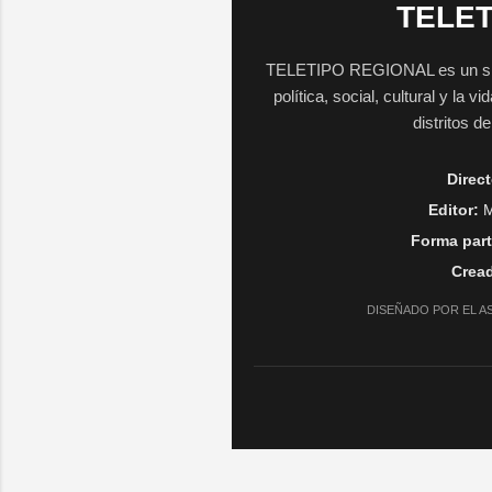
TELET
TELETIPO REGIONAL es un sitio 
política, social, cultural y la 
distritos d
Direct
Editor:
M
Forma part
Cread
DISEÑADO POR EL A