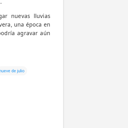
.
ar nuevas lluvias
avera, una época en
 podría agravar aún
nueve de julio