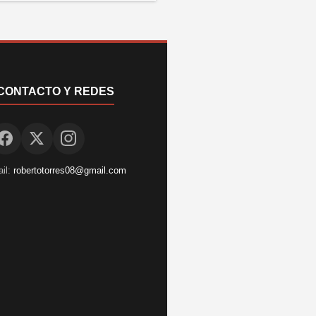
CONTACTO Y REDES
il:
robertotorres08@gmail.com