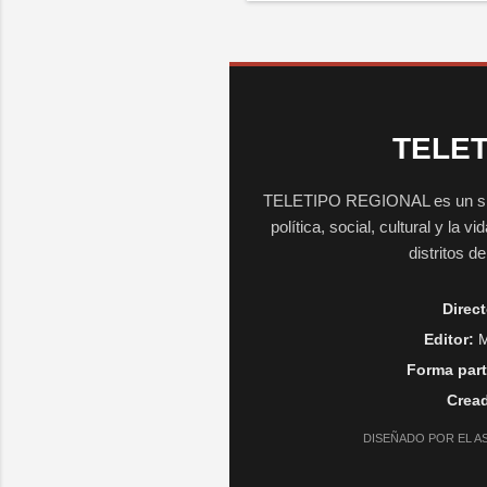
TELET
TELETIPO REGIONAL es un sitio 
política, social, cultural y la 
distritos d
Direct
Editor:
M
Forma part
Cread
DISEÑADO POR EL A