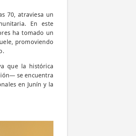
as 70, atraviesa un
unitaria. En este
riores ha tomado un
nuele, promoviendo
o.
a que la histórica
gión— se encuentra
nales en Junín y la