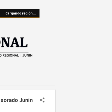
Cargando región...
esorado Junín