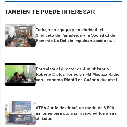
TAMBIÉN TE PUEDE INTERESAR
Trabajo en equipo y solidaridad: el
Sindicato de Panaderos y la Sociedad de
Fomento La Delicia impulsan acciones
conjuntas para el barrio Villa del Carmen
Entrevista al director de Juninhistoria
Roberto Carlos Torres en FM Mestiza Radio
con Leonardo Ridolfi en Cuándo duerme la
ciudad
ATSA Junín destinará un fondo de $ 500
millones para otorgar microcréditos a sus
afiliados