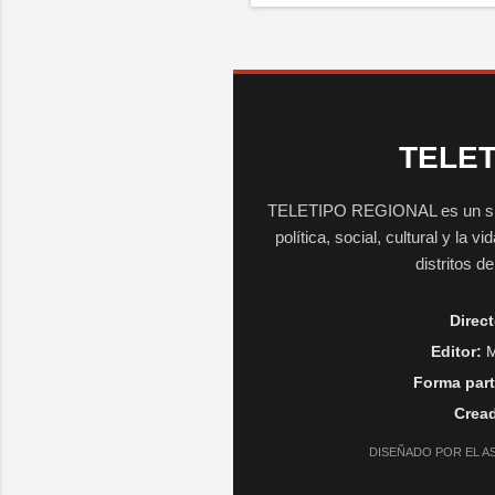
TELET
TELETIPO REGIONAL es un sitio 
política, social, cultural y la 
distritos d
Direct
Editor:
M
Forma part
Cread
DISEÑADO POR EL A