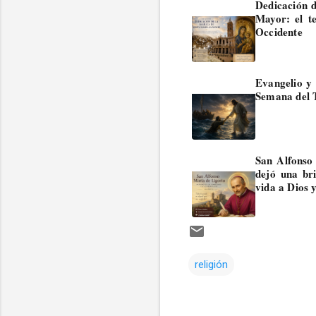
Dedicación d
Mayor: el t
Occidente
Evangelio y 
Semana del 
San Alfonso 
dejó una bri
vida a Dios 
religión
Comentarios