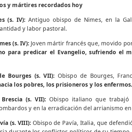
tos y mártires recordados hoy
 (s. IV):
Antiguo obispo de Nimes, en la Galia
antidad y labor pastoral.
es (s. IV):
Joven mártir francés que, movido por
o para predicar el Evangelio, sufriendo el m
de Bourges (s. VII):
Obispo de Bourges, Franc
hacia los pobres, los prisioneros y los enfermos
Brescia (s. VII):
Obispo italiano que trabajó
lombardos y en la erradicación del arrianismo en
a (s. VIII):
Obispo de Pavía, Italia, que defendi
sia durante los conflictos políticos de su tiempo.