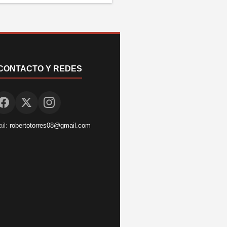
CONTACTO Y REDES
il:
robertotorres08@gmail.com