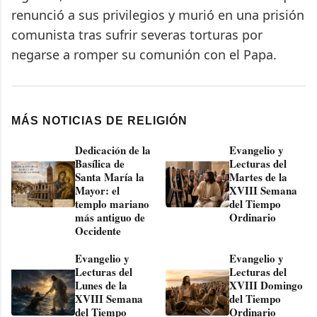
renunció a sus privilegios y murió en una prisión
comunista tras sufrir severas torturas por
negarse a romper su comunión con el Papa.
MÁS NOTICIAS DE RELIGIÓN
Dedicación de la
Evangelio y
Basílica de
Lecturas del
Santa María la
Martes de la
Mayor: el
XVIII Semana
templo mariano
del Tiempo
más antiguo de
Ordinario
Occidente
Evangelio y
Evangelio y
Lecturas del
Lecturas del
Lunes de la
XVIII Domingo
XVIII Semana
del Tiempo
del Tiempo
Ordinario