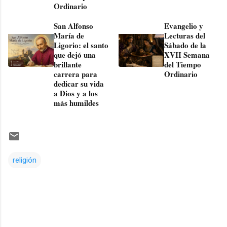
Ordinario
San Alfonso
Evangelio y
María de
Lecturas del
Ligorio: el santo
Sábado de la
que dejó una
XVII Semana
brillante
del Tiempo
carrera para
Ordinario
dedicar su vida
a Dios y a los
más humildes
religión
Comentarios