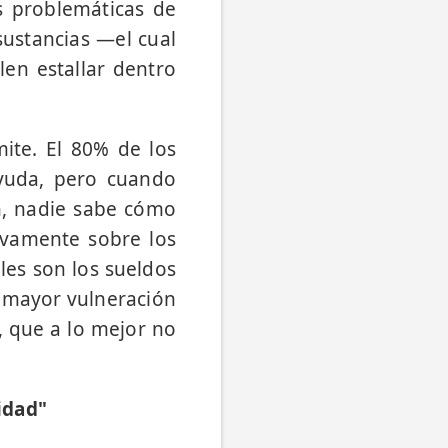
s problemáticas de
sustancias —el cual
len estallar dentro
mite. El 80% de los
ayuda, pero cuando
an, nadie sabe cómo
sivamente sobre los
les son los sueldos
a mayor vulneración
s, que a lo mejor no
idad"