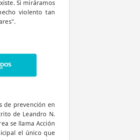
existe. Si miráramos
hecho violento tan
ares".
as de prevención en
strito de Leandro N.
área se llama Acción
cipal el único que