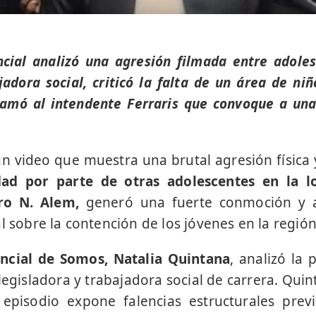
cial analizó una agresión filmada entre adole
adora social, criticó la falta de un área de niñ
clamó al intendente Ferraris que convoque a un
 un video que muestra una brutal agresión física 
d por parte de otras adolescentes en la lo
dro N. Alem,
generó una fuerte conmoción y 
l sobre la contención de los jóvenes en la región
ncial de Somos, Natalia Quintana
, analizó la
legisladora y trabajadora social de carrera. Quin
 episodio expone falencias estructurales prev