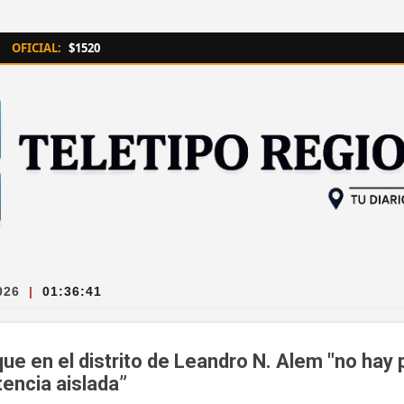
Ir al contenido principal
OFICIAL:
$1520
026
|
01:36:42
que en el distrito de Leandro N. Alem "no hay 
tencia aislada”